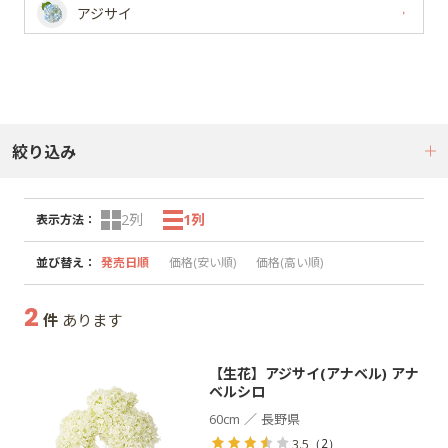
アジサイ
絞り込み
2列
1列
表示方法
：
並び替え
：
発売日順
価格(安い順)
価格(高い順)
2
件
あります
【生花】アジサイ(アナベル) アナ
ベルシロ
／
60cm
長野県
（
2
）
3.5