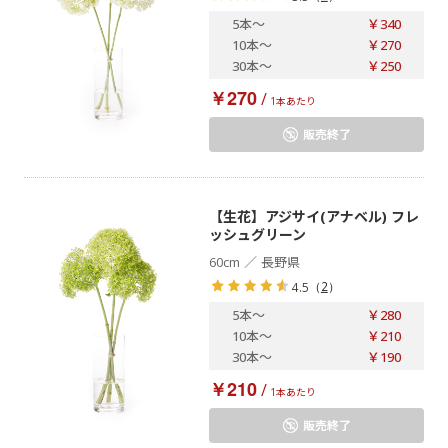
5本
～
￥340
10本
～
￥270
30本
～
￥250
￥270
/
1本あたり
販売終了
【生花】アジサイ(アナベル) フレ
ッシュグリーン
／
60cm
長野県
（
2
）
4.5
5本
～
￥280
10本
～
￥210
30本
～
￥190
￥210
/
1本あたり
販売終了