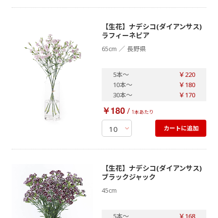
【生花】ナデシコ(ダイアンサス)
ラフィーネピア
／
65cm
長野県
5本
～
￥220
10本
～
￥180
30本
～
￥170
￥180
/
1本あたり
カートに追加
【生花】ナデシコ(ダイアンサス)
ブラックジャック
45cm
5本
～
￥168