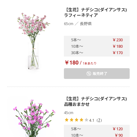
【生花】ナデシコ(ダイアンサス)
ラフィーネティア
／
65cm
長野県
5本
～
￥230
10本
～
￥180
30本
～
￥170
￥180
/
1本あたり
販売終了
【生花】ナデシコ(ダイアンサス)
品種おまかせ
45cm
（
7
）
4.1
5本
～
￥120
10本
～
￥90