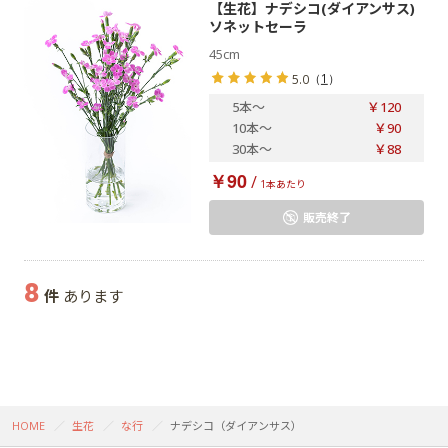
【生花】ナデシコ(ダイアンサス)
ソネットセーラ
45cm
（
1
）
5.0
5本
～
￥120
10本
～
￥90
30本
～
￥88
￥90
/
1本あたり
販売終了
8
件
あります
HOME
生花
な行
ナデシコ（ダイアンサス）