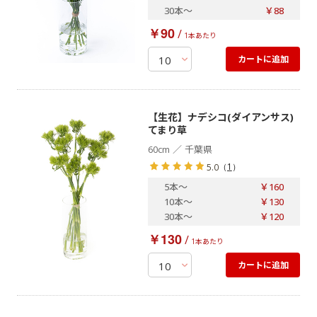
30本
～
￥88
￥90
/
1本あたり
カートに追加
【生花】ナデシコ(ダイアンサス)
てまり草
／
60cm
千葉県
（
1
）
5.0
5本
～
￥160
10本
～
￥130
30本
～
￥120
￥130
/
1本あたり
カートに追加