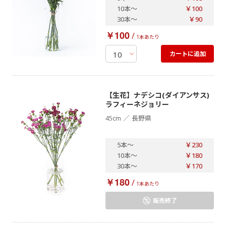
10本
～
￥100
30本
～
￥90
￥100
/
1本あたり
カートに追加
【生花】ナデシコ(ダイアンサス)
ラフィーネジョリー
／
45cm
長野県
5本
～
￥230
10本
～
￥180
30本
～
￥170
￥180
/
1本あたり
販売終了