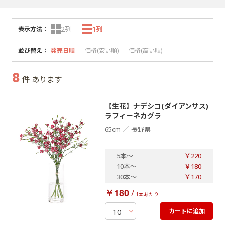
2列
1列
表示方法
：
並び替え
：
発売日順
価格(安い順)
価格(高い順)
8
件
あります
【生花】ナデシコ(ダイアンサス)
ラフィーネカグラ
／
65cm
長野県
5本
～
￥220
10本
～
￥180
30本
～
￥170
￥180
/
1本あたり
カートに追加