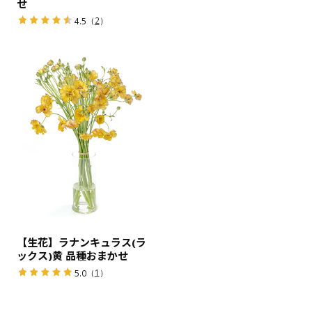
せ
（
2
）
4.5
【生花】ラナンキュラス(ラ
ックス)黄 品種おまかせ
（
1
）
5.0