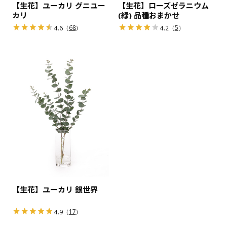
【生花】ユーカリ グニユー
【生花】ローズゼラニウム
カリ
(緑) 品種おまかせ
（
68
）
（
5
）
4.6
4.2
【生花】ユーカリ 銀世界
（
17
）
4.9