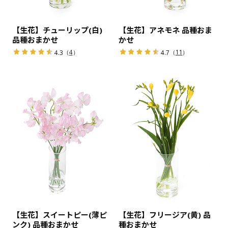
【生花】チューリップ(白)
【生花】アネモネ 品種おま
品種おまかせ
かせ
（
4
）
（
11
）
4.3
4.7
【生花】スイートピー(薄ピ
【生花】フリージア(黄) 品
ンク) 品種おまかせ
種おまかせ