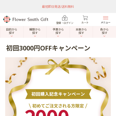
最短即日発送/送料無料
メニュー
カート
登録・ログイン
目的から
種類から
予算から
本数から
色から
探す
探す
探す
探す
探す
初回3000円OFFキャンペーン