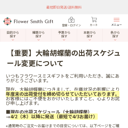
最短即日発送/送料無料
メニュー
カート
登録・ログイン
目的から
種類から
予算から
本数から
色から
探す
探す
探す
探す
探す
【重要】大輪胡蝶蘭の出荷スケジュ
ール変更について
いつもフラワースミスギフトをご利用いただき、誠にあ
りがとうございます。
現在、大輪胡蝶蘭につきまして、在庫状況の影響により
年度末の出荷受付を締め切らせていただいております。
お客様にはご不便をおかけいたしますこと、心よりお詫
び申し上げます。
■現在の出荷スケジュール（大輪胡蝶蘭）
→
4/2（木）以降に発送（最短で4/3お届け）
※通常時のご注文～お届けまでの目安については、以下ページをご確