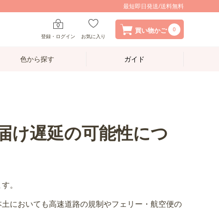
最短即日発送/送料無料
0
買い物かご
登録・ログイン
お気に入り
色から探す
ガイド
届け遅延の可能性につ
ます。
本土においても高速道路の規制やフェリー・航空便の