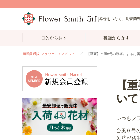
幸せをつなぐ、胡蝶蘭
目的から探す
種類から探す
胡蝶蘭通販-フラワースミスギフト
【重要】台風6号の影響によるお
【重
いて
いつもフ
台風６号
欠航が発