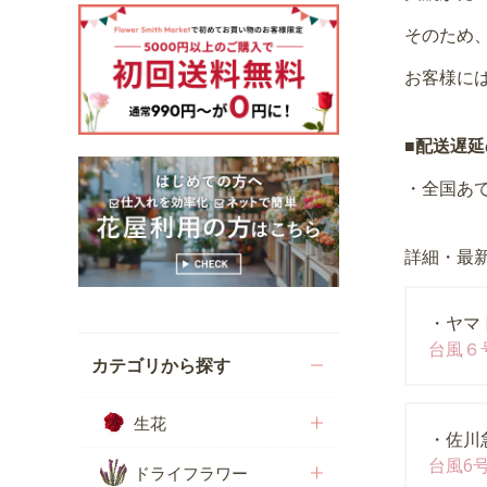
そのため
お客様に
■配送遅
・全国あ
詳細・最
・ヤマ
台風６
カテゴリから探す
生花
・佐川
台風6
ドライフラワー