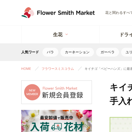
花と関わるすべ
生花
ドラ
人気ワード
バラ
カーネーション
ガーベラ
ユ
HOME
フラワースミスコラム
キイチゴ「ベビーハンズ」に最
キイ
手入