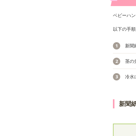
ベビーハン
以下の手順
新聞
茎の
冷水
新聞