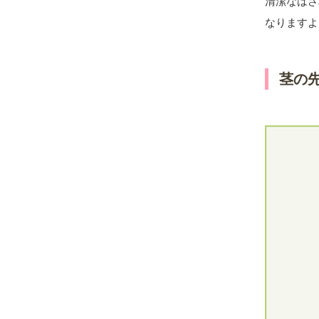
清潔なはさ
なりますよ
茎の先