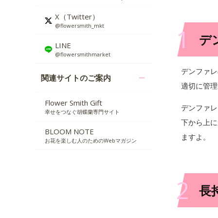
X（Twitter）
@flowersmith_mkt
1
デ
LINE
@flowersmithmarket
デンファレ
関連サイトのご案内
適切に管理
Flower Smith Gift
デンファレ
幸せをつなぐ胡蝶蘭専門サイト
下から上に
BLOOM NOTE
ますよ。
お花を楽しむ人のためのWebマガジン
2
長