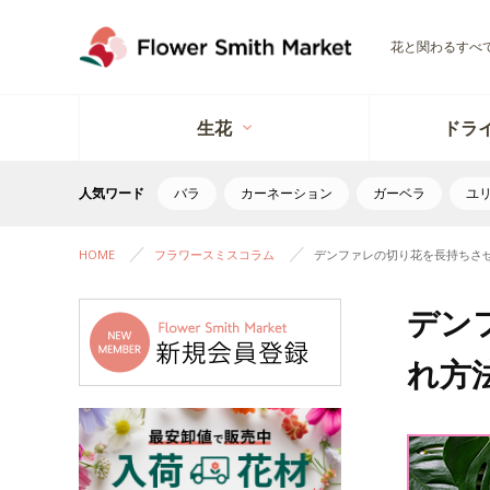
花と関わるすべ
生花
ドラ
人気ワード
バラ
カーネーション
ガーベラ
ユ
HOME
フラワースミスコラム
デンファレの切り花を長持ちさ
デン
れ方