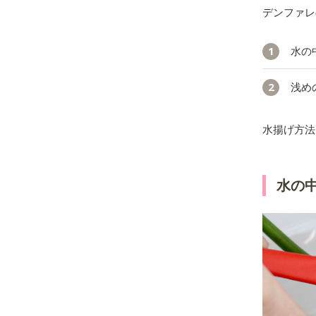
デンファレ
水の
浅め
水揚げ方法
水の