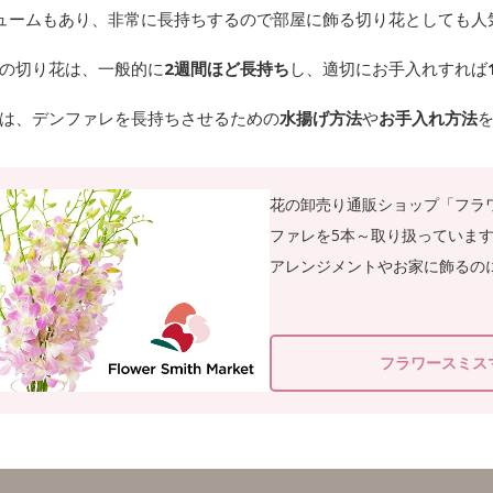
ュームもあり、非常に長持ちするので部屋に飾る切り花としても人
の切り花は、一般的に
2週間ほど長持ち
し、適切にお手入れすれば
は、デンファレを長持ちさせるための
水揚げ方法
や
お手入れ方法
花の卸売り通販ショップ「フラ
ファレを5本～取り扱っていま
アレンジメントやお家に飾るの
フラワースミス