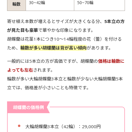
30~42輪
50~70輪
輪数
寄せ植え本数が増えるとサイズが大きくなる分、
5本立の方
が見た目も豪華
で華やかな印象になります。
胡蝶蘭は花茎1本につき10～14輪程度の花（蕾）を付ける
ため、
輪数が多い胡蝶蘭は背が高い傾向
があります。
一般的には5本立の方が高価ですが、胡蝶蘭の
価格は輪数に
よっても左右
されます。
輪数が多い大輪胡蝶蘭3本立と輪数が少ない大輪胡蝶蘭5本
立では、価格差が小さいことも特徴です。
胡蝶蘭の価格例
大輪胡蝶蘭3本立（42輪）：29,000円