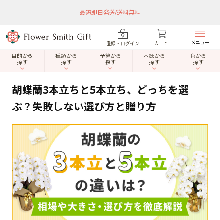
最短即日発送/送料無料
メニュー
カート
登録・ログイン
目的から
種類から
予算から
本数から
色から
探す
探す
探す
探す
探す
胡蝶蘭3本立ちと5本立ち、どっちを選
ぶ？失敗しない選び方と贈り方