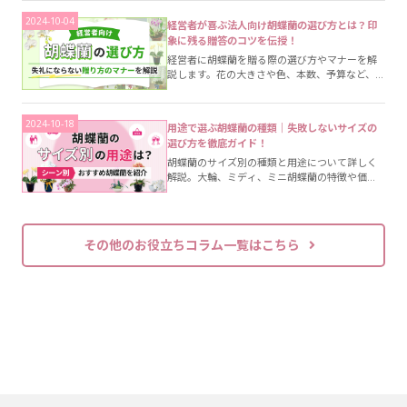
す。ラッピングはつけたままで、立て札は見え
るように置きましょう。
2024-10-04
経営者が喜ぶ法人向け胡蝶蘭の選び方とは？印
象に残る贈答のコツを伝授！
経営者に胡蝶蘭を贈る際の選び方やマナーを解
説します。花の大きさや色、本数、予算など、選
ぶポイントの他、経営者に贈るのに適切な胡蝶
蘭の特徴や注意点も紹介しています。
2024-10-18
用途で選ぶ胡蝶蘭の種類｜失敗しないサイズの
選び方を徹底ガイド！
胡蝶蘭のサイズ別の種類と用途について詳しく
解説。大輪、ミディ、ミニ胡蝶蘭の特徴や価
格、おすすめの贈り方を紹介します。ビジネス
や個人の贈り物など、場面に合わせた選び方の
ポイントをお伝えします。
その他のお役立ちコラム一覧はこちら