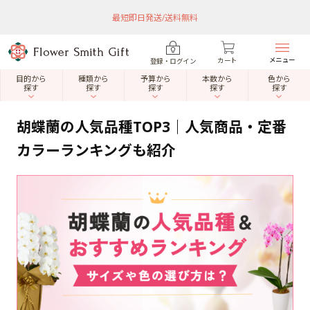
最短即日発送/送料無料
メニュー
カート
登録・ログイン
目的から
種類から
予算から
本数から
色から
探す
探す
探す
探す
探す
胡蝶蘭の人気品種TOP3｜人気商品・定番
カラーランキングも紹介