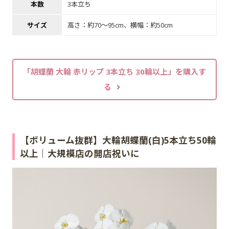
本数
3本立ち
サイズ
高さ：約70～95cm、横幅：約50cm
「胡蝶蘭 大輪 赤リップ 3本立ち 30輪以上」を購入す
る
【ボリューム抜群】大輪胡蝶蘭(白)5本立ち50輪
以上｜大規模店の開店祝いに