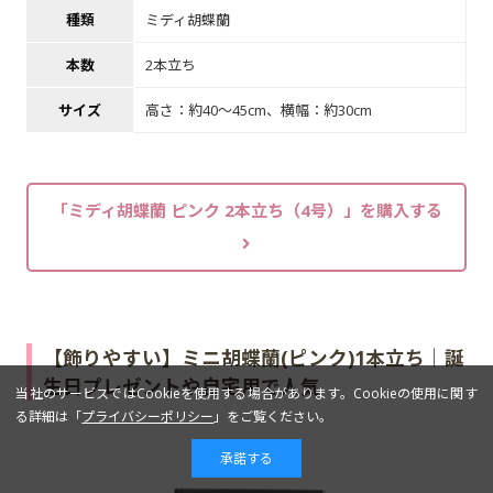
種類
ミディ胡蝶蘭
本数
2本立ち
サイズ
高さ：約40～45cm、横幅：約30cm
「ミディ胡蝶蘭 ピンク 2本立ち（4号）」を購入する
【飾りやすい】ミニ胡蝶蘭(ピンク)1本立ち｜誕
生日プレゼントや自宅用で人気
当社のサービスではCookieを使用する場合があります。Cookieの使用に関す
る詳細は「
プライバシーポリシー
」をご覧ください。
承諾する