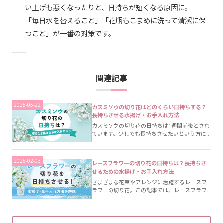
い上げも悪くなったりと、日持ちが短くなる原因に。
「毎日水を替えること」「花瓶もこまめに洗って清潔に保
つこと」が一番の対策です。
関連記事
2025-05-22
カスミソウの切り花はどのくらい日持ちする？
長持ちさせる水揚げ・お手入れ方法
カスミソウの切り花の日持ちは1週間前後とされ
ています。少しでも長持ちさせたいという方に
向けて、カスミソウに適した水揚げとお手入れ
方法をご紹介します。
2025-02-03
レースフラワーの切り花の日持ちは？長持ちさ
せるための水揚げ・お手入れ方法
さまざまな花束やアレンジに活躍するレースフ
ラワーの切り花。この記事では、レースフラワ
ーの切り花の日持ちや基本的な水揚げ方法をご
紹介。元気がない時に有効な湯揚げ方法やお手
入れ方法についても解説しています。