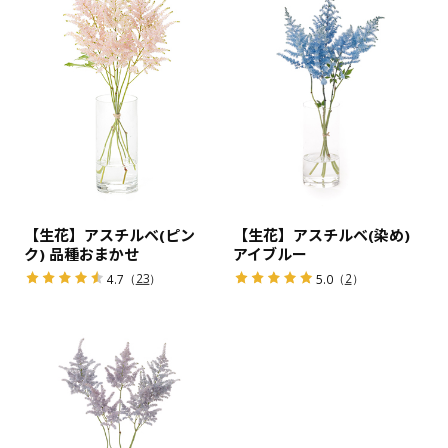
【生花】アスチルベ(ピン
【生花】アスチルベ(染め)
ク) 品種おまかせ
アイブルー
（
23
）
（
2
）
4.7
5.0