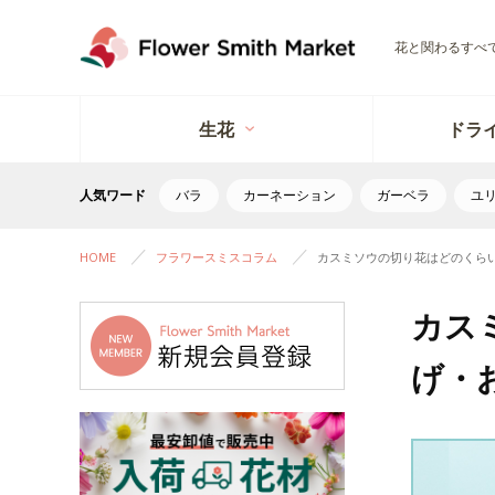
花と関わるすべ
生花
ドラ
人気ワード
バラ
カーネーション
ガーベラ
ユ
HOME
フラワースミスコラム
カスミソウの切り花はどのくら
カス
げ・