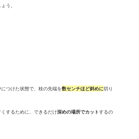
しょう。
中につけた状態で、枝の先端を
数センチほど斜めに
切り
すくするために、できるだけ
深めの場所でカット
するの