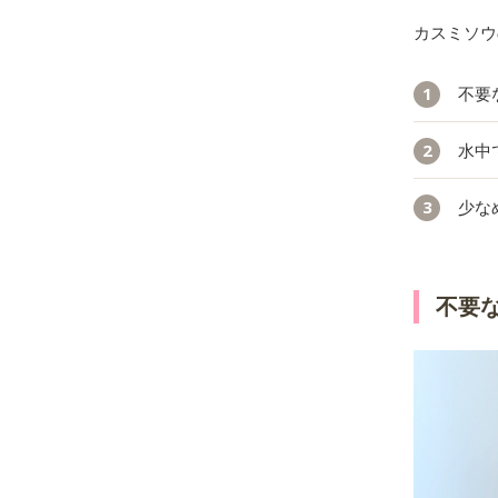
カスミソウ
不要
水中
少な
不要