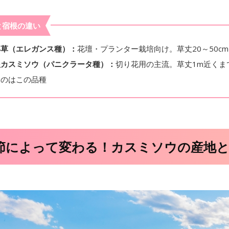
と宿根の違い
年草（エレガンス種）：
花壇・プランター栽培向け。草丈20～50c
根カスミソウ（パニクラータ種）：
切り花用の主流。草丈1m近くま
るのはこの品種
節によって変わる！カスミソウの産地と