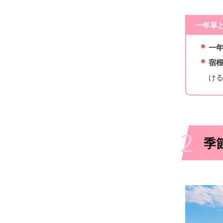
一年草
一
宿
け
2
季