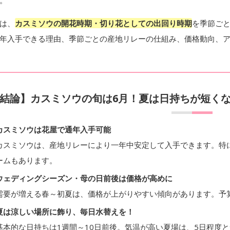
。
は、
カスミソウの開花時期・切り花としての出回り時期
を季節ご
年入手できる理由、季節ごとの産地リレーの仕組み、価格動向、
結論】カスミソウの旬は6月！夏は日持ちが短く
カスミソウは花屋で通年入手可能
カスミソウは、産地リレーにより一年中安定して入手できます。特
ームもあります。
ウェディングシーズン・母の日前後は価格が高めに
需要が増える春～初夏は、価格が上がりやすい傾向があります。予
夏は涼しい場所に飾り、毎日水替えを！
基本的な日持ちは1週間～10日前後。気温が高い夏場は、5日程度