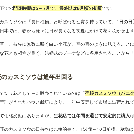
下での
開花時期は5～7月で、最盛期は6月頃の初夏
です。
カスミソウは「長日植物」と呼ばれる性質を持っていて、
1日の日
日本では、春から徐々に日が長くなる初夏にかけて花を咲かせま
草」。枝先に無数に咲く白い小花が、春の霞のように見えること
な花とも相性が良く、結婚式のブーケなどに多用されることから
花のカスミソウは通年出回る
で切り花として主に販売されているのは「
宿根カスミソウ（パニ
管理がされたハウス栽培により、一年中安定して市場に出荷され
て価格変動はありますが、
生花店では年間を通じて安定的に購入
花のカスミソウの日持ちは比較的長く、1週間～10日前後。夏場は