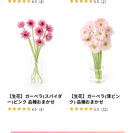
（
4
）
（
2
）
4.3
5.0
【生花】ガーベラ(スパイダ
【生花】ガーベラ(薄ピン
ー)ピンク 品種おまかせ
ク) 品種おまかせ
（
4
）
（
15
）
4.5
5.0