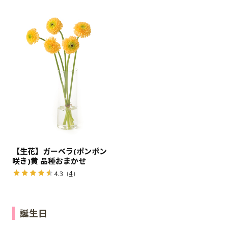
【生花】ガーベラ(ポンポン
咲き)黄 品種おまかせ
（
4
）
4.3
誕生日