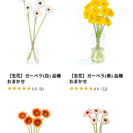
【生花】ガーベラ(白) 品種
【生花】ガーベラ(黄) 品種
おまかせ
おまかせ
（
8
）
（
13
）
5.0
4.9