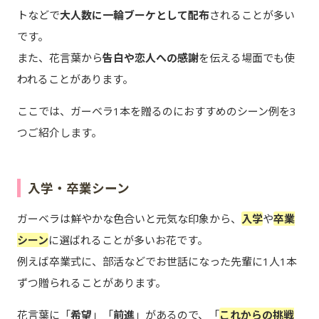
トなどで
大人数に一輪ブーケとして配布
されることが多い
です。
また、花言葉から
告白や恋人への感謝
を伝える場面でも使
われることがあります。
ここでは、ガーベラ1本を贈るのにおすすめのシーン例を3
つご紹介します。
入学・卒業シーン
ガーベラは鮮やかな色合いと元気な印象から、
入学
や
卒業
シーン
に選ばれることが多いお花です。
例えば卒業式に、部活などでお世話になった先輩に1人1本
ずつ贈られることがあります。
花言葉に「
希望
」「
前進
」があるので、「
これからの挑戦