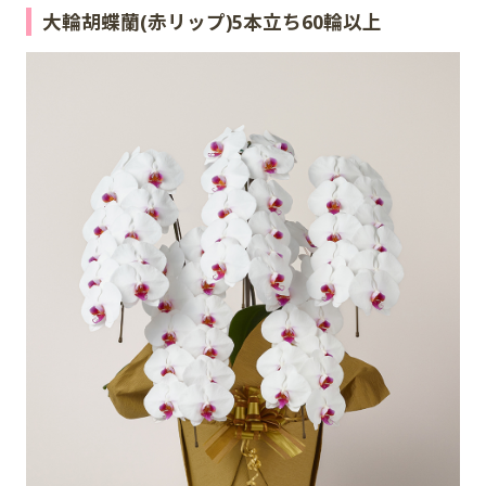
大輪胡蝶蘭(赤リップ)5本立ち60輪以上