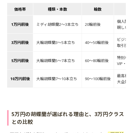
価格帯
種類・本数
輪数
個人間の
1万円前後
ミディ胡蝶蘭2～3本立ち
20輪前後
親しい方
ビジネス
3万円前後
大輪胡蝶蘭3～5本立ち
40～50輪前後
取引先へ
特別な敬
5万円前後
大輪胡蝶蘭5～7本立ち
60～80輪前後
VIP・
最高格の
10万円前後
大輪胡蝶蘭7～10本立ち
90～100輪前後
大企業の
5万円の胡蝶蘭が選ばれる理由と、3万円クラス
との比較