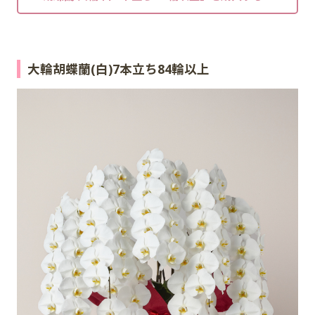
大輪胡蝶蘭(白)7本立ち84輪以上