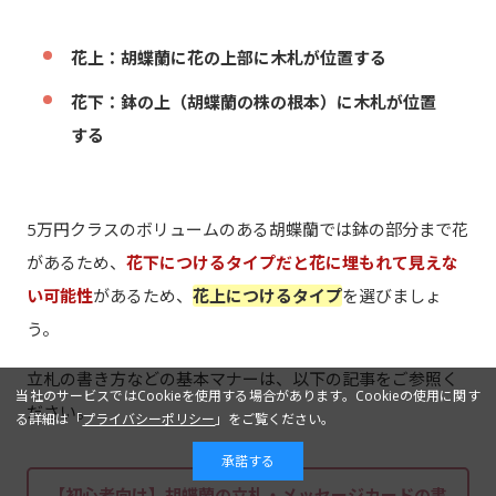
花上：胡蝶蘭に花の上部に木札が位置する
花下：鉢の上（胡蝶蘭の株の根本）に木札が位置
する
5万円クラスのボリュームのある胡蝶蘭では鉢の部分まで花
があるため、
花下につけるタイプだと花に埋もれて見えな
い可能性
があるため、
花上につけるタイプ
を選びましょ
う。
立札の書き方などの基本マナーは、以下の記事をご参照く
当社のサービスではCookieを使用する場合があります。Cookieの使用に関す
ださい。
る詳細は「
プライバシーポリシー
」をご覧ください。
承諾する
【初心者向け】胡蝶蘭の立札・メッセージカードの書