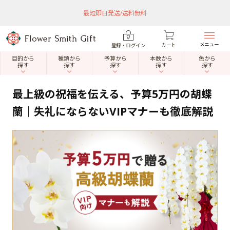
最短即日発送/送料無料
メニュー
カート
登録・ログイン
目的から
種類から
予算から
本数から
色から
探す
探す
探す
探す
探す
最上級の祝福を伝える、予算5万円の胡蝶
蘭｜失礼にならないVIPマナーも徹底解説