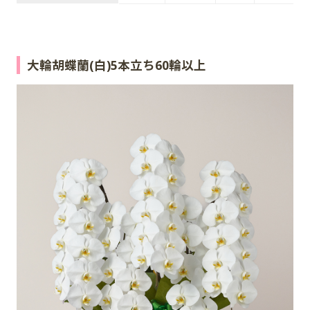
大輪胡蝶蘭(白)5本立ち60輪以上