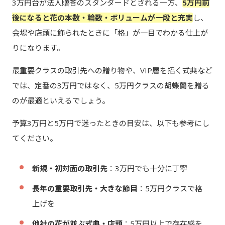
3万円台が法人贈答のスタンダードとされる一方、
5万円前
後になると花の本数・輪数・ボリュームが一段と充実
し、
会場や店頭に飾られたときに「格」が一目でわかる仕上が
りになります。
最重要クラスの取引先への贈り物や、VIP層を招く式典など
では、定番の3万円ではなく、5万円クラスの胡蝶蘭を贈る
のが最適といえるでしょう。
予算3万円と5万円で迷ったときの目安は、以下も参考にし
てください。
新規・初対面の取引先
：3万円でも十分に丁寧
長年の重要取引先・大きな節目
：5万円クラスで格
上げを
他社の花が並ぶ式典・店頭
：5万円以上で存在感を