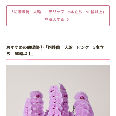
「胡蝶蝶蘭 大輪 赤リップ 5本立ち 50輪以上」
を購入する
おすすめの胡蝶蘭②「胡蝶蘭 大輪 ピンク 5本立
ち 60輪以上」