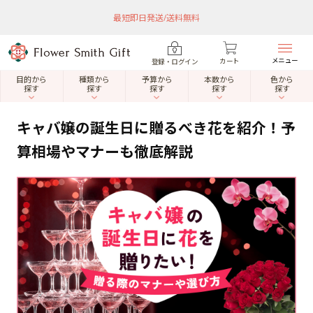
最短即日発送/送料無料
メニュー
カート
登録・ログイン
目的から
種類から
予算から
本数から
色から
探す
探す
探す
探す
探す
キャバ嬢の誕生日に贈るべき花を紹介！予
算相場やマナーも徹底解説