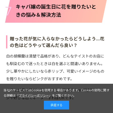
7
キャバ嬢の誕生日に花を贈りたいと
きの悩み＆解決方法
贈った花が気に入らなかったらどうしよう...花
の色はどうやって選んだら良い？
白の胡蝶蘭は清楚で品格があり、どんなテイストのお店に
も馴染むので迷ったときは白を選ぶと間違いありません。
少し華やかにしたいなら赤リップ、可愛いイメージのもの
を贈りたいならピンクがおすすめです。
スタンド花やアレンジメントは、相手のキャバ嬢のイメー
当社のサービスではCookieを使用する場合があります。Cookieの使用に関す
る詳細は「
プライバシーポリシー
」をご覧ください。
ジや好きな色でオーダーすればOKです。
承諾する