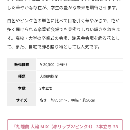
した華やかな存在が、学生の豊かな未来を期待させます。
白色やピンク色の単色に比べて目を引く華やかさで、花が
多く届けられる卒業式会場でも見劣りしない輝きを放ちま
す。高校・大学の卒業式の会場、謝恩会会場を飾る花とし
て、また、自宅で飾る贈り物としても人気です。
販売価格
￥20,500（税込）
種類
大輪胡蝶蘭
本数
3本立ち
サイズ
高さ：約75cm～、横幅：約50cm
「胡蝶蘭 大輪 MIX（赤リップ2/ピンク1） 3本立ち 33