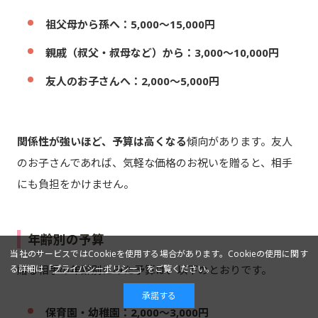
祖父母から孫へ：5,000～15,000円
親戚（叔父・叔母など）から：3,000～10,000円
友人のお子さんへ：2,000～5,000円
関係性が強いほど、予算は高くなる
傾向があります。友人
のお子さんであれば、気軽な価格のお祝いを贈ると、相手
にも負担をかけません。
年齢別の予算
当社のサービスではCookieを使用する場合があります。Cookieの使用に関す
る詳細は「
プライバシーポリシー
」をご覧ください。
贈る相手の年齢別にみた予算は、以下のとおりです。
承諾する
保育園・幼稚園：2,000～3,000円