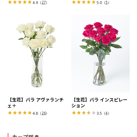
（
27
）
（
5
）
4.9
5.0
【生花】バラ アヴァランチ
【生花】バラ インスピレー
ェ＋
ション
（
26
）
（
4
）
4.8
3.5