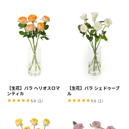
【生花】バラ ヘリオスロマ
【生花】バラ シェドゥーブ
ンティカ
ル
（
1
）
（
1
）
5.0
5.0