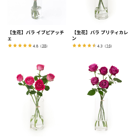
【生花】バラ イブピアッチ
【生花】バラ プリティカレ
ェ
ン
（
38
）
（
16
）
4.8
4.3