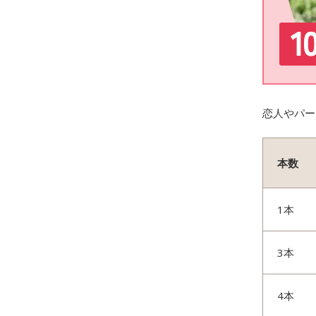
恋人やパー
本数
1本
3本
4本