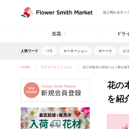
花と関わるすべ
生花
ドラ
人気ワード
バラ
カーネーション
ガーベラ
ユ
HOME
フラワースミスコラム
花の本数別の意味とは？贈る相
花の
を紹