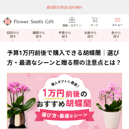
最短即日発送/送料無料
メニュー
カート
登録・ログイン
目的から
種類から
予算から
本数から
色から
探す
探す
探す
探す
探す
予算1万円前後で購入できる胡蝶蘭｜選び
方・最適なシーンと贈る際の注意点とは？