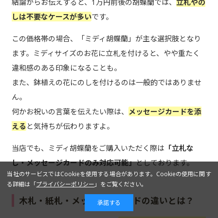
結論からお伝えすると、1万円前後の胡蝶蘭では、
立札やの
しは不要なケースが多い
です。
この価格帯の場合、「ミディ胡蝶蘭」が主な選択肢となり
ます。ミディサイズのお花に立札を付けると、やや重たく
違和感のある印象になることも。
また、鉢植えの花にのしを付けるのは一般的ではありませ
ん。
何かお祝いの言葉を伝えたい際は、
メッセージカードを添
える
と気持ちが伝わりますよ。
当店でも、ミディ胡蝶蘭をご購入いただく際は
「立札な
し・メッセージカードのみ対応可能」
としております。
当社のサービスではCookieを使用する場合があります。Cookieの使用に関す
る詳細は「
プライバシーポリシー
」をご覧ください。
木札・紙札・メッセージカードの違いとは？
承諾する