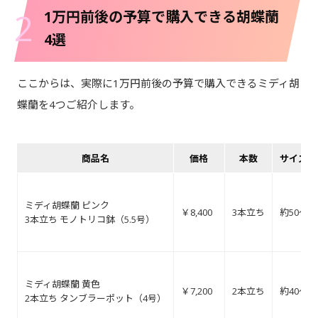
2
1万円前後の予算で購入できる胡蝶蘭
4選
ここからは、実際に1万円前後の予算で購入できるミディ胡
蝶蘭を4つご紹介します。
商品名
価格
本数
サイズ（
ミディ胡蝶蘭 ピンク
￥8,400
3本立ち
約50～55
3本立ち モノトリコ鉢（5.5号）
ミディ胡蝶蘭 黄色
￥7,200
2本立ち
約40～45
2本立ち タンブラーポット（4号）