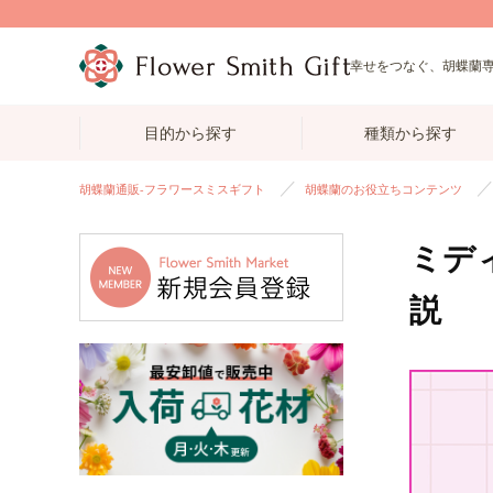
幸せをつなぐ、胡蝶蘭
目的から探す
種類から探す
胡蝶蘭通販-フラワースミスギフト
胡蝶蘭のお役立ちコンテンツ
ミデ
説