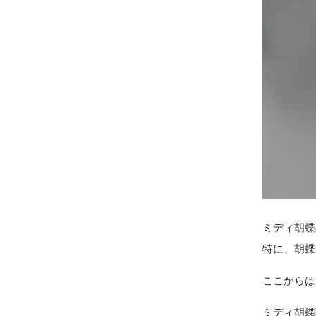
ミディ胡蝶
特に、胡蝶
ここからは
ミディ胡蝶