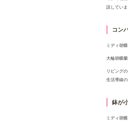
説していま
コン
ミディ胡蝶
大輪胡蝶蘭
リビングの
生活導線の
鉢が
ミディ胡蝶