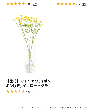
（
27
）
（
8
）
4.8
4.9
【生花】マトリカリア(ポン
ポン咲き) イエローペグモ
（
4
）
4.5