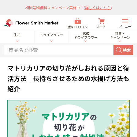
初回送料無料キャンペーン実施中！
(
詳しくはこちら
)
メニュー
カート
登録・ログイン
高級
特集・
生花
ドライフラワー
ドライフラワー
キャンペーン
検索
マトリカリアの切り花がしおれる原因と復
活方法｜長持ちさせるための水揚げ方法も
紹介