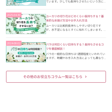
ています。少しでも長持ちさせたいという方に
向けて、カスミソウに適した水揚げとお手入れ
方法をご紹介します。
2025-04-30
ユーカリの切り花はどのくらい長持ちする？基
本的な水揚げ方法やお手入れ方法
ユーカリは比較的長持ちしやすい切り花です
が、水不足になるとすぐに枯れてしまいます。
この記事では、ユーカリの切り花を長持ちさせ
るために欠かせない水揚げとお手入れ方法につ
いて解説していきます。
2024-08-02
バラは何日くらい日持ちする？長持ちさせるコ
ツを徹底解説！
バラの一般的な日持ちは1週間程度といわれてい
ますが、時期やお手入れ方法によっても異なり
ます。バラを長持ちさせるための水揚げ・お手
入れの方法や、日持ちしやすいバラの選び方を
紹介します。
その他のお役立ちコラム一覧はこちら