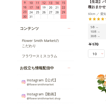
【生花】バ
種おまかせ
60cm
／
愛
5本
～
コンテンツ
10本
～
30本
～
Flower Smith Marketの
￥170
こだわり
フラワースミスコラム
お役立ち情報配信中
Instagram【公式】
@flowersmithmarket
Instagram【動画】
@flowersmithmarket.shop