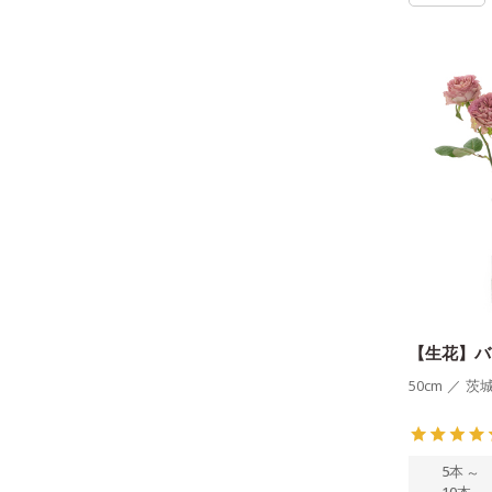
【生花】バ
50cm
／
茨
5本
～
10本