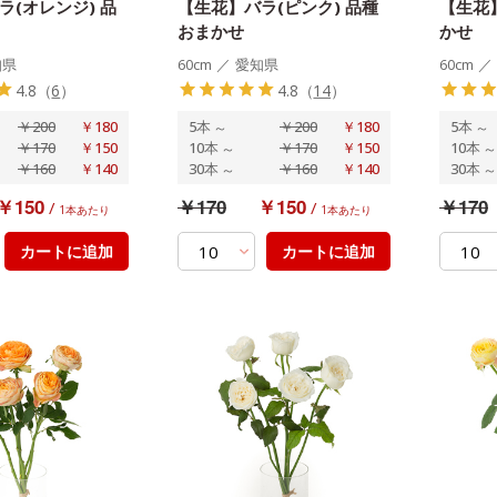
ラ(オレンジ) 品
【生花】バラ(ピンク) 品種
【生花】
おまかせ
かせ
知県
60cm
／
愛知県
60cm
／
4.8
（
6
）
4.8
（
14
）
￥200
￥180
5本
～
￥200
￥180
5本
～
￥170
￥150
10本
～
￥170
￥150
10本
～
￥160
￥140
30本
～
￥160
￥140
30本
～
￥150
￥170
￥150
￥170
/
/
1本あたり
1本あたり
カートに追加
カートに追加