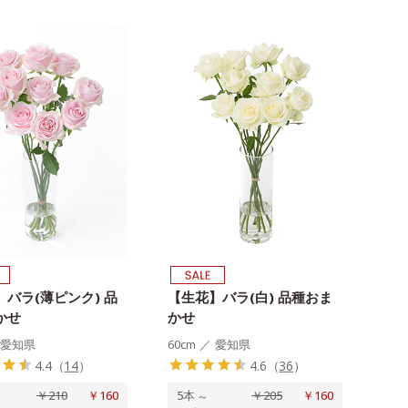
バラ(薄ピンク) 品
【生花】バラ(白) 品種おま
かせ
かせ
愛知県
60cm
／
愛知県
4.4
（
14
）
4.6
（
36
）
￥210
￥160
5本
～
￥205
￥160