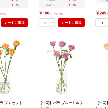
～
￥160
30本
～
￥160
￥180
￥245
/
あたり
1本あたり
カートに追加
カートに追加
ラ フォセット
【生花】バラ ブルーミルフ
【生花