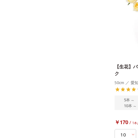
【生花】バ
ク
50cm
／
愛
5本
～
10本
～
￥170
/
1本