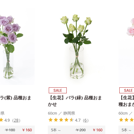
ラ(紫) 品種おま
【生花】バラ(緑) 品種おま
【生花】
かせ
種おま
形県
60cm
／
静岡県
60cm
／
4.9
（
28
）
4.7
（
6
）
￥180
￥160
5本
～
￥200
￥160
5本
～