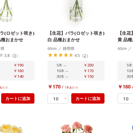
ラ(ロゼット咲き)
【生花】バラ(ロゼット咲き)
【生花
品種おまかせ
白 品種おまかせ
黄 品
形県
60cm
／
静岡県
60cm
／
3.8
（
5
）
4.5
（
2
）
￥190
5本
～
￥200
5本
￥160
10本
～
￥170
10
￥140
30本
～
￥150
30
￥170
￥160
/
あたり
1本あたり
カートに追加
カートに追加