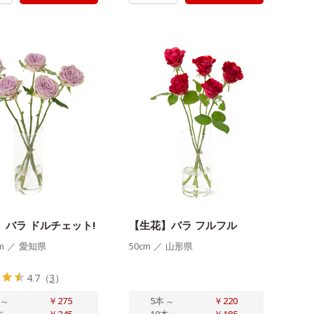
】バラ ドルチェット!
【生花】バラ フルフル
m
／
愛知県
50cm
／
山形県
4.7
（
3
）
～
￥275
5本
～
￥220
本
￥245
10本
￥185