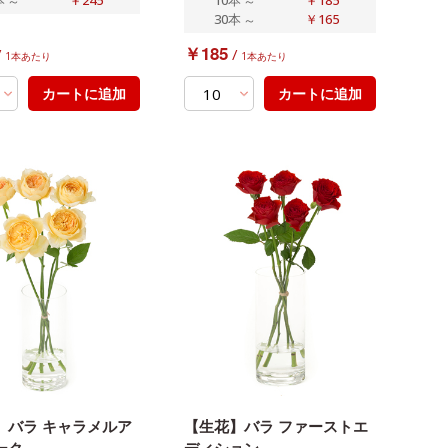
～
～
30本
～
￥165
￥185
/
/
1本あたり
1本あたり
カートに追加
カートに追加
】バラ キャラメルア
【生花】バラ ファーストエ