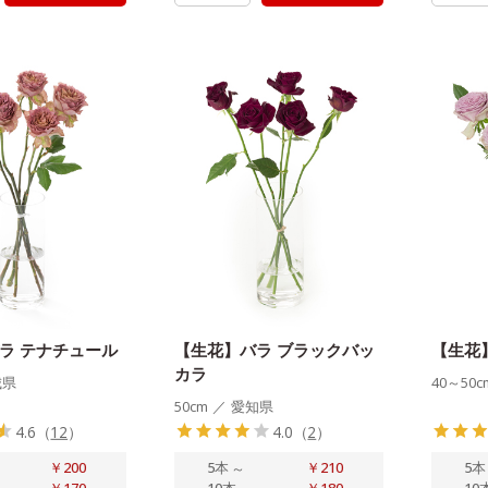
ラ テナチュール
【生花】バラ ブラックバッ
【生花
カラ
城県
40～50c
50cm
／
愛知県
4.6
（
12
）
4.0
（
2
）
￥200
5本
～
￥210
5本
￥170
10本
￥180
10