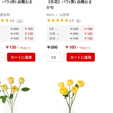
バラ(赤) 品種おま
【生花】バラ(黄) 品種おま
かせ
愛知県
60cm
／
山形県
4.8
（
23
）
4.9
（
8
）
￥200
￥160
5本
～
￥230
￥180
￥170
￥130
10本
～
￥200
￥160
￥160
￥110
30本
～
￥190
￥150
￥130
￥200
￥160
/
/
1本あたり
1本あたり
カートに追加
カートに追加