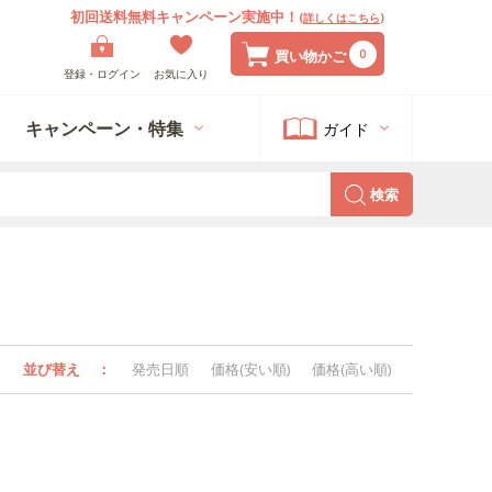
初回送料無料キャンペーン実施中！
(
詳しくはこちら
)
0
買い物かご
登録・ログイン
お気に入り
キャンペーン・特集
ガイド
検索
並び替え
：
発売日順
価格(安い順)
価格(高い順)