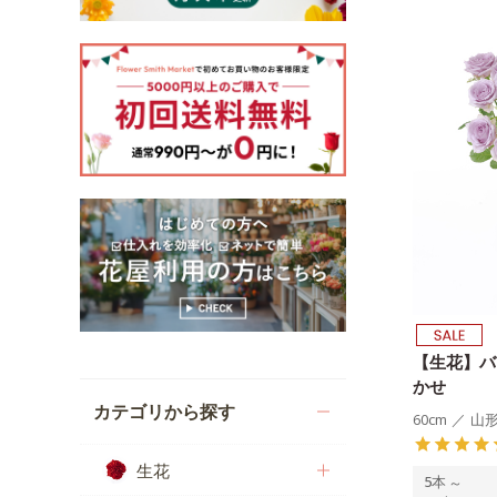
【生花】バ
かせ
カテゴリから探す
60cm
／
山
生花
5本
～