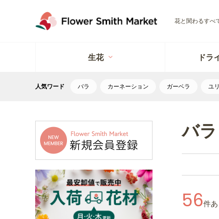
花と関わるすべ
生花
ドラ
人気ワード
バラ
カーネーション
ガーベラ
ユ
バラ
56
件あ