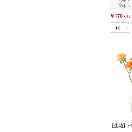
～
30本
～
￥170
/
1本
【生花】バ