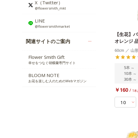
X（Twitter）
@flowersmith_mkt
LINE
@flowersmithmarket
【生花】バ
オレンジ 
関連サイトのご案内
60cm
／
山
Flower Smith Gift
幸せをつなぐ胡蝶蘭専門サイト
5本
～
10本
～
BLOOM NOTE
30本
～
お花を楽しむ人のためのWebマガジン
￥160
/
1本