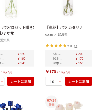
】バラ(ロゼット咲き)
【生花】バラ カタリナ
種おまかせ
50cm
／
群馬県
愛知県
5.0
（
3
）
～
￥190
5本
～
￥200
本
～
￥160
10本
～
￥170
本
～
￥140
30本
～
￥160
￥170
/
/
1本あたり
1本あたり
カートに追加
カートに追加
07/24