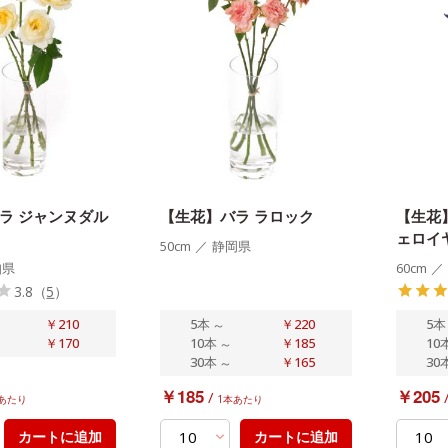
ラ ジャンヌダル
【生花】バラ ラロック
【生花
ェロイ
50cm
／
静岡県
知県
60cm
／
3.8
（
5
）
￥210
5本
～
￥220
5本
￥170
10本
～
￥185
10
30本
～
￥165
30
￥185
￥205
/
あたり
1本あたり
カートに追加
カートに追加