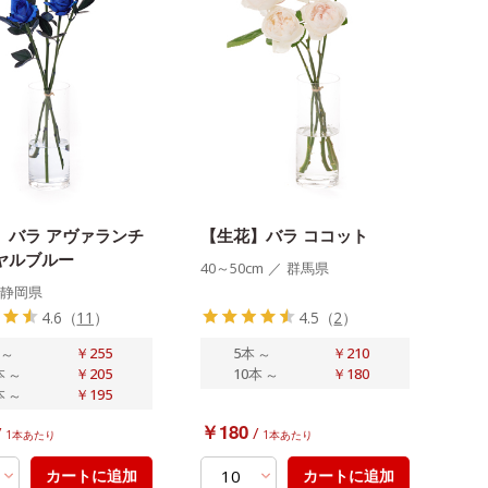
】バラ アヴァランチ
【生花】バラ ココット
ヤルブルー
40～50cm
／
群馬県
静岡県
4.6
（
11
）
4.5
（
2
）
～
￥255
5本
～
￥210
本
～
￥205
10本
～
￥180
本
～
￥195
￥180
/
/
1本あたり
1本あたり
カートに追加
カートに追加