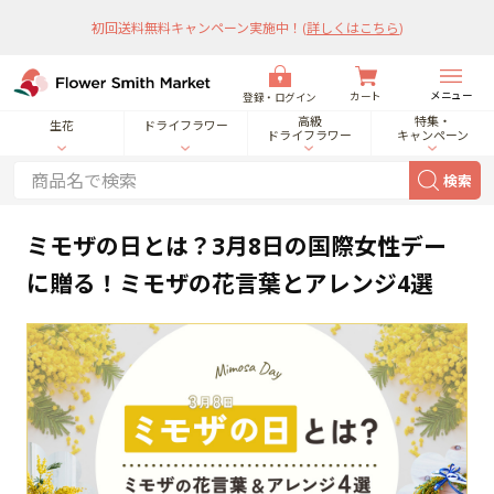
初回送料無料キャンペーン実施中！
(
詳しくはこちら
)
メニュー
カート
登録・ログイン
高級
特集・
生花
ドライフラワー
ドライフラワー
キャンペーン
検索
ミモザの日とは？3月8日の国際女性デー
に贈る！ミモザの花言葉とアレンジ4選