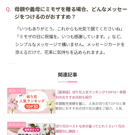
母親や義母にミモザを贈る場合、どんなメッセー
ジをつけるのがおすすめ？
「いつもありがとう。これからも元気で居てくださいね」
「ミモザの日に祝福を。いつも感謝しています。」など、
シンプルなメッセージで構いません。メッセージカードを
添えるだけで、花束に気持ちを込められますよ。
関連記事
2025-11-21
【最新版】切り花人気ランキングTOP10！季節
別のおすすめ花材も紹介
年間販売実績を基に、人気の切り花TOP10と季
節別におすすめの切り花20選をご紹介。人気カ
ラーの傾向や長く楽しむためのおすすめのコツ
も、花の種類別に解説します。
2025-03-14
切り花のベストな水の量ってどれくらい？花の
種類別に解説！