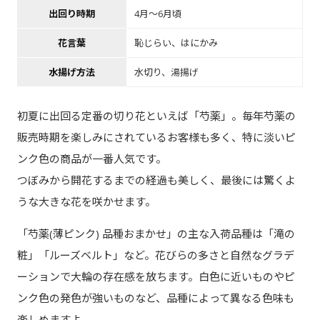
出回り時期
4月～6月頃
花言葉
恥じらい、はにかみ
水揚げ方法
水切り、湯揚げ
初夏に出回る定番の切り花といえば「芍薬」。毎年芍薬の
販売時期を楽しみにされているお客様も多く、特に淡いピ
ンク色の商品が一番人気です。
つぼみから開花するまでの経過も美しく、最後には驚くよ
うな大きな花を咲かせます。
「芍薬(薄ピンク) 品種おまかせ」の主な入荷品種は「滝の
粧」「ルーズベルト」など。花びらの多さと自然なグラデ
ーションで大輪の存在感を放ちます。白色に近いものやピ
ンク色の発色が強いものなど、品種によって異なる色味も
楽しめますよ。