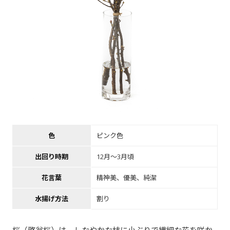
色
ピンク色
出回り時期
12月～3月頃
花言葉
精神美、優美、純潔
水揚げ方法
割り
桜（啓翁桜）は、しなやかな枝に小ぶりで繊細な花を咲か