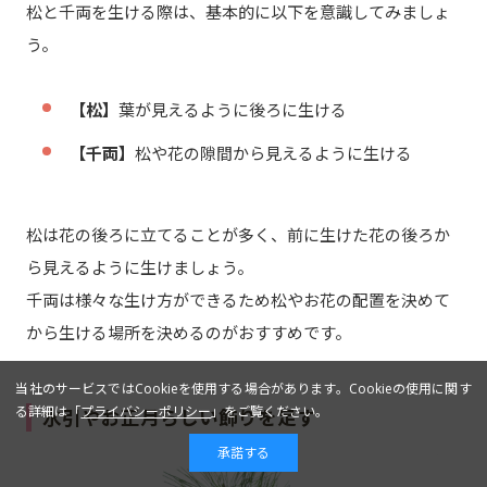
松と千両を生ける際は、基本的に以下を意識してみましょ
う。
【松】
葉が見えるように後ろに生ける
【千両】
松や花の隙間から見えるように生ける
松は花の後ろに立てることが多く、前に生けた花の後ろか
ら見えるように生けましょう。
千両は様々な生け方ができるため松やお花の配置を決めて
から生ける場所を決めるのがおすすめです。
当社のサービスではCookieを使用する場合があります。Cookieの使用に関す
る詳細は「
プライバシーポリシー
」をご覧ください。
水引やお正月らしい飾りを足す
承諾する