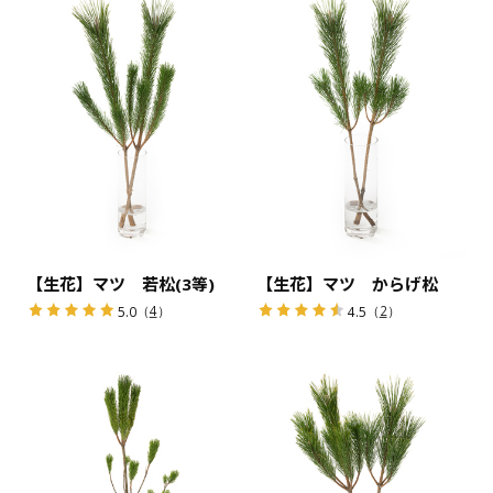
【生花】マツ 若松(3等)
【生花】マツ からげ松
（
4
）
（
2
）
5.0
4.5