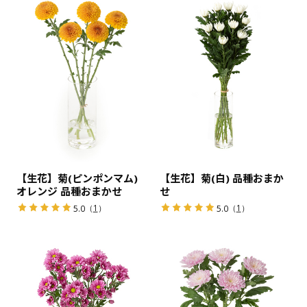
【生花】菊(ピンポンマム)
【生花】菊(白) 品種おまか
オレンジ 品種おまかせ
せ
（
1
）
（
1
）
5.0
5.0