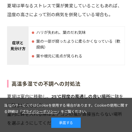
夏場は単なるストレスで葉が黄変していることもあれば、
湿度の高さによって別の病気を併発している場合も。
ハリが失われ、葉のだれ気味
葉の一部が腐ったように柔らかくなっている（軟
症状と
腐病）
見分け方
葉や根元に斑点が見られる
高温多湿での不調への対処法
夏場は室内に移動し、
25℃程度の風通しの良い場所
に鉢を
移動させましょう。
当社のサービスではCookieを使用する場合があります。Cookieの使用に関す
る詳細は「
プライバシーポリシー
」をご覧ください。
室内に鉢を入れる際はエアコンの風が直接当たらない場所
を選ぶようにしてくださいね。
承諾する