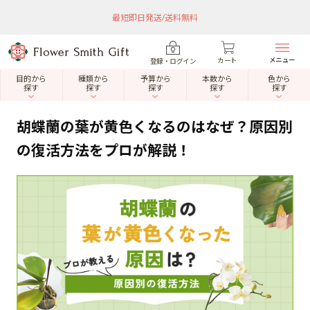
最短即日発送/送料無料
メニュー
カート
登録・ログイン
目的から
種類から
予算から
本数から
色から
探す
探す
探す
探す
探す
胡蝶蘭の葉が黄色くなるのはなぜ？原因別
の復活方法をプロが解説！